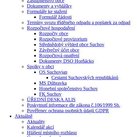
Zastupitelstvo obce
Dokumenty a vyhlášky
Formuláře ke stažení
Formulář žádosti
Termíny svozu tříděného odpadu a poplatek za odpad
Rozpočtové hospodaření
Rozpočty obce
Rozpočtové provizorium
Střednědobý výhled obce Suchov
Závěrečný účet obce
Rozpočtová opatření
Dokumenty DSO Horňácko
Spolky v obci
OS Suchovjan
Cestami Suchovských republikánů
MS Důbravka
Honební společenstvo Suchov
FK Suchov
ÚŘEDNÍ DESKA ALIS
Poskytnutí informace dle zákona č.106⁄1999 Sb.
Pověřenec ochrana osobních údajů GDPR
Aktuálně
Aktuality
Kalendář akcí
Hlášení místního rozhlasu