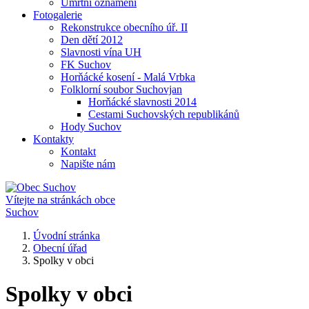
Úmrtní oznámení
Fotogalerie
Rekonstrukce obecního úř. II
Den dětí 2012
Slavnosti vína UH
FK Suchov
Horňácké kosení - Malá Vrbka
Folklorní soubor Suchovjan
Horňácké slavnosti 2014
Cestami Suchovských republikánů
Hody Suchov
Kontakty
Kontakt
Napište nám
Vítejte na stránkách obce
Suchov
Úvodní stránka
Obecní úřad
Spolky v obci
Spolky v obci