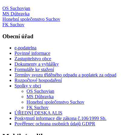
OS Suchovjan
MS Dúbravka
Honební společenstvo Suchov
FK Suchov
Obecní úřad
e-podatelna
Povinné informace
Zastupitelstvo obce
Dokumenty a vyhlášky
Formuláře ke stažení
Termíny svozu tříděného odpadu a poplatek za odpad
Rozpočtové hospodaření
Spolky v obci
OS Suchovjan
MS Důbravka
Honební společenstvo Suchov
FK Suchov
ÚŘEDNÍ DESKA ALIS
Poskytnutí informace dle zákona č.106⁄1999 Sb.
Pověřenec ochrana osobních údajů GDPR