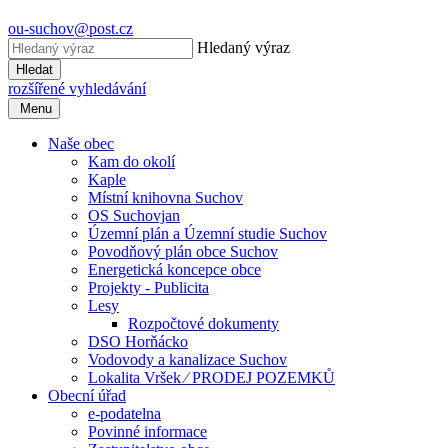
ou-suchov@post.cz
Hledaný výraz
Hledat
rozšířené vyhledávání
Menu
Naše obec
Kam do okolí
Kaple
Místní knihovna Suchov
OS Suchovjan
Územní plán a Územní studie Suchov
Povodňový plán obce Suchov
Energetická koncepce obce
Projekty - Publicita
Lesy
Rozpočtové dokumenty
DSO Horňácko
Vodovody a kanalizace Suchov
Lokalita Vršek ⁄ PRODEJ POZEMKŮ
Obecní úřad
e-podatelna
Povinné informace