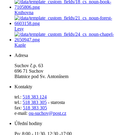
Knihovna
Lesy
Kaple
Adresa
Suchov č.p. 63
696 71 Suchov
Blatnice pod Sv. Antonínem
Kontakty
tel.:
518 383 124
tel.:
518 383 305
- starosta
fax:
518 383 305
e-mail:
ou-suchov@post.cz
Úřední hodiny
Po: 8:00 - 11:30, 12:30 -17:00