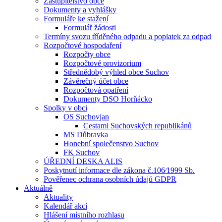
Zastupitelstvo obce
Dokumenty a vyhlášky
Formuláře ke stažení
Formulář žádosti
Termíny svozu tříděného odpadu a poplatek za odpad
Rozpočtové hospodaření
Rozpočty obce
Rozpočtové provizorium
Střednědobý výhled obce Suchov
Závěrečný účet obce
Rozpočtová opatření
Dokumenty DSO Horňácko
Spolky v obci
OS Suchovjan
Cestami Suchovských republikánů
MS Důbravka
Honební společenstvo Suchov
FK Suchov
ÚŘEDNÍ DESKA ALIS
Poskytnutí informace dle zákona č.106⁄1999 Sb.
Pověřenec ochrana osobních údajů GDPR
Aktuálně
Aktuality
Kalendář akcí
Hlášení místního rozhlasu