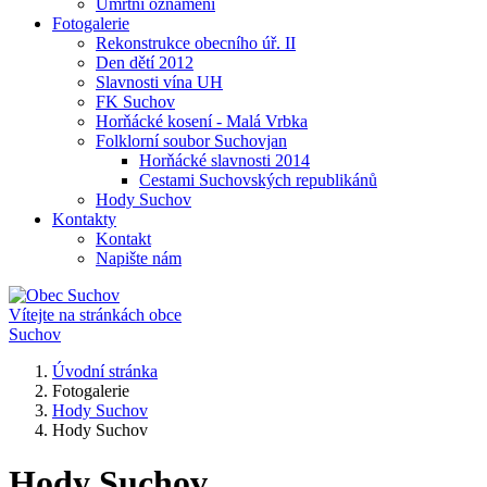
Úmrtní oznámení
Fotogalerie
Rekonstrukce obecního úř. II
Den dětí 2012
Slavnosti vína UH
FK Suchov
Horňácké kosení - Malá Vrbka
Folklorní soubor Suchovjan
Horňácké slavnosti 2014
Cestami Suchovských republikánů
Hody Suchov
Kontakty
Kontakt
Napište nám
Vítejte na stránkách obce
Suchov
Úvodní stránka
Fotogalerie
Hody Suchov
Hody Suchov
Hody Suchov