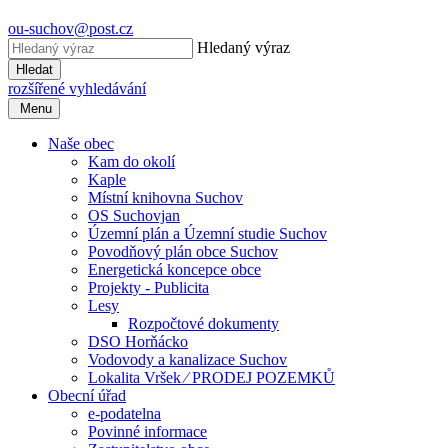
ou-suchov@post.cz
Hledaný výraz
Hledat
rozšířené vyhledávání
Menu
Naše obec
Kam do okolí
Kaple
Místní knihovna Suchov
OS Suchovjan
Územní plán a Územní studie Suchov
Povodňový plán obce Suchov
Energetická koncepce obce
Projekty - Publicita
Lesy
Rozpočtové dokumenty
DSO Horňácko
Vodovody a kanalizace Suchov
Lokalita Vršek ⁄ PRODEJ POZEMKŮ
Obecní úřad
e-podatelna
Povinné informace